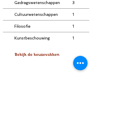
Gedragswetenschappen
3
3
Cultuurwetenschappen
1
2
Filosofie
1
1
Kunstbeschouwing
1
1
Bekijk de keuzevakken
MODERNE TALEN
/ 8u/9
u
De studierichting Moderne Talen
beschrijft perfect waar jouw interesses
liggen: je bent een leerling met een brede
interesse in verschillende vreemde talen
en het Nederlands. Daarnaast ben je zeker
geïnteresseerd in de cultuur waar deze
talen gesproken worden. Mensen zeggen