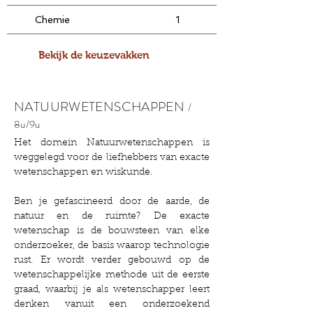
Chemie
1
1
Fysica
1
1
Bekijk de keuzevakken
Wetenschappen
0
2
uitbreiding
NATUURWETENSCHAPPEN
Kunstbeschouwing
2
0
/
8
u/9u
Het domein Natuurwetenschappen is
weggelegd voor de liefhebbers van exacte
wetenschappen en wiskunde.
Ben je gefascineerd door de aarde, de
natuur en de ruimte? De exacte
wetenschap is de bouwsteen van elke
onderzoeker, de basis waarop technologie
rust. Er wordt verder gebouwd op de
wetenschappelijke methode uit de eerste
graad, waarbij je als wetenschapper leert
denken vanuit een onderzoekend