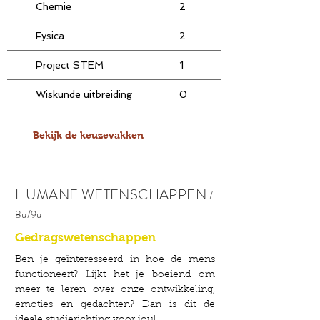
Chemie
2
2
Fysica
2
2
Project STEM
1
1
Wiskunde uitbreiding
0
2
Informaticawetenschappen
1
0
Bekijk de keuzevakken
HUMANE WETENSCHAPPEN
/
8
u/9u
Gedragswetenschappen
Ben je geïnteresseerd in hoe de mens
functioneert? Lijkt het je boeiend om
meer te leren over onze ontwikkeling,
emoties en gedachten? Dan is dit de