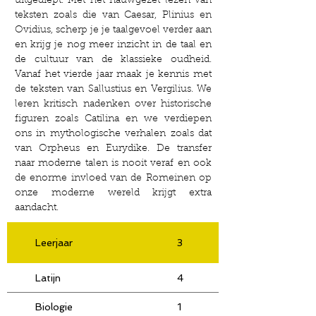
uitgediept. Met het nauwgezet lezen van
teksten zoals die van Caesar, Plinius en
Ovidius, scherp je je taalgevoel verder aan
en krijg je nog meer inzicht in de taal en
de cultuur van de klassieke oudheid.
Vanaf het vierde jaar maak je kennis met
de teksten van Sallustius en Vergilius. We
leren kritisch nadenken over historische
figuren zoals Catilina en we verdiepen
ons in mythologische verhalen zoals dat
van Orpheus en Eurydike. De transfer
naar moderne talen is nooit veraf en ook
de enorme invloed van de Romeinen op
onze moderne wereld krijgt extra
aandacht.
Leerjaar
3
4
Latijn
4
4
Biologie
1
1