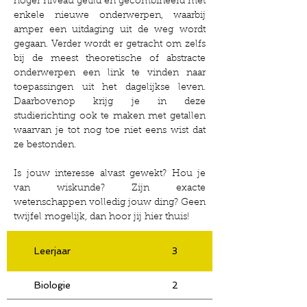
hoger niveau getild en gecombineerd met
enkele nieuwe onderwerpen, waarbij
amper een uitdaging uit de weg wordt
gegaan. Verder wordt er getracht om zelfs
bij de meest theoretische of abstracte
onderwerpen een link te vinden naar
toepassingen uit het dagelijkse leven.
Daarbovenop krijg je in deze
studierichting ook te maken met getallen
waarvan je tot nog toe niet eens wist dat
ze bestonden.
Is jouw interesse alvast gewekt? Hou je
van wiskunde? Zijn exacte
wetenschappen volledig jouw ding? Geen
twijfel mogelijk, dan hoor jij hier thuis!
Leerjaar
3
4
Biologie
2
2