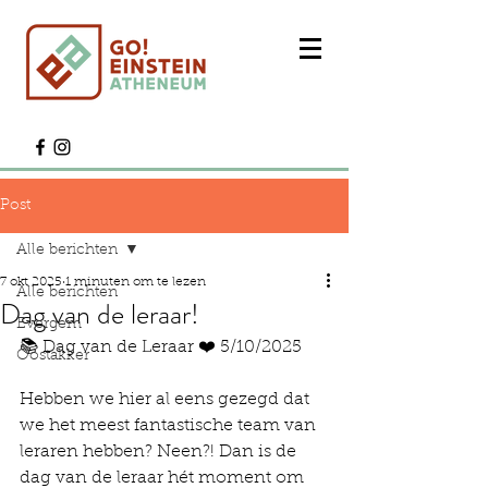
Post
Alle berichten
7 okt 2025
1 minuten om te lezen
Alle berichten
Dag van de leraar!
Evergem
📚 Dag van de Leraar ❤️ 5/10/2025
Oostakker
Hebben we hier al eens gezegd dat 
we het meest fantastische team van 
leraren hebben? Neen?! Dan is de 
dag van de leraar hét moment om 