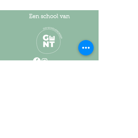
Een school van
Campus Evergem
Hofbilkstraat 21 | 9940 Evergem
info@ein
steinatheneum.be
09 394 30 70
Campus Oostakker
Wolfputstraat 38 | 9041 Oostakker
info@ein
steinatheneum.be